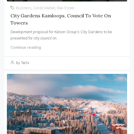
Business
,
Condo Market
,
Real Estate
City Gardens Kamloops, Council To Vote On
Towers
Development proposal for Kelson Group's City Gardens to be
presented for city council on...
Continue reading
by Tactx