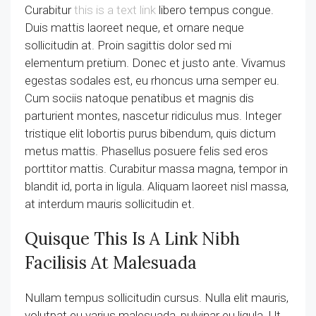
Curabitur
this is a text link
libero tempus congue.
Duis mattis laoreet neque, et ornare neque
sollicitudin at. Proin sagittis dolor sed mi
elementum pretium. Donec et justo ante. Vivamus
egestas sodales est, eu rhoncus urna semper eu.
Cum sociis natoque penatibus et magnis dis
parturient montes, nascetur ridiculus mus. Integer
tristique elit lobortis purus bibendum, quis dictum
metus mattis. Phasellus posuere felis sed eros
porttitor mattis. Curabitur massa magna, tempor in
blandit id, porta in ligula. Aliquam laoreet nisl massa,
at interdum mauris sollicitudin et.
Quisque This Is A Link Nibh
Facilisis At Malesuada
Nullam tempus sollicitudin cursus. Nulla elit mauris,
volutpat eu varius malesuada, pulvinar eu ligula. Ut