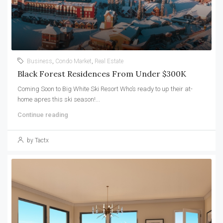
Business
,
Condo Market
,
Real Estate
Black Forest Residences From Under $300K
Coming Soon to Big White Ski Resort Who’s ready to up their at-
home apres this ski season!...
Continue reading
by Tactx