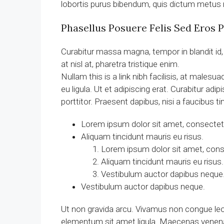
lobortis purus bibendum, quis dictum metus 
Phasellus Posuere Felis Sed Eros P
Curabitur massa magna, tempor in blandit id, p
at nisl at, pharetra tristique enim.
Nullam this is a link nibh facilisis, at males
eu ligula. Ut et adipiscing erat. Curabitur a
porttitor. Praesent dapibus, nisi a faucibus t
Lorem ipsum dolor sit amet, consectetue
Aliquam tincidunt mauris eu risus.
Lorem ipsum dolor sit amet, conse
Aliquam tincidunt mauris eu risus.
Vestibulum auctor dapibus neque
Vestibulum auctor dapibus neque.
Ut non gravida arcu. Vivamus non congue leo. 
elementum sit amet ligula. Maecenas venenat