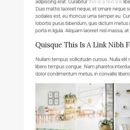
adipiscing erat. Curabitur
this is a text link
lib
Duis mattis laoreet neque, et ornare neque s
sodales est, eu rhoncus urna semper eu. Cum 
lobortis purus bibendum, quis dictum metus m
porta in ligula. Aliquam laoreet nisl massa, at
Quisque This Is A Link Nibh F
Nullam tempus sollicitudin cursus. Nulla elit m
libero tempus congue. Nam pharetra interdum 
dolor condimentum metus, in convallis libero l