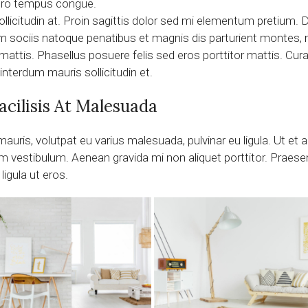
ero tempus congue.
ollicitudin at. Proin sagittis dolor sed mi elementum pretium
sociis natoque penatibus et magnis dis parturient montes, nas
attis. Phasellus posuere felis sed eros porttitor mattis. Cura
 interdum mauris sollicitudin et.
acilisis At Malesuada
auris, volutpat eu varius malesuada, pulvinar eu ligula. Ut et ad
vestibulum. Aenean gravida mi non aliquet porttitor. Praesent
igula ut eros.