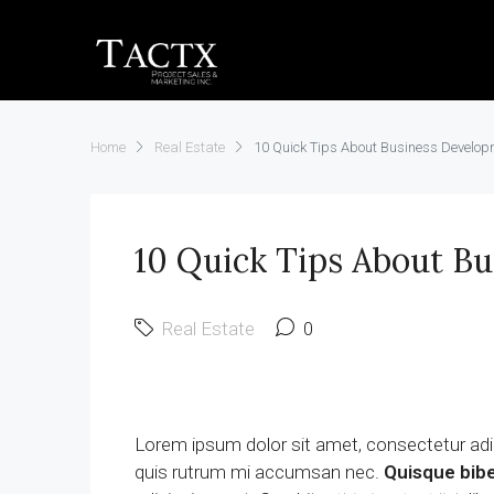
Home
Real Estate
10 Quick Tips About Business Develop
10 Quick Tips About B
Real Estate
0
Lorem ipsum dolor sit amet, consectetur adipi
quis rutrum mi accumsan nec.
Quisque bibe