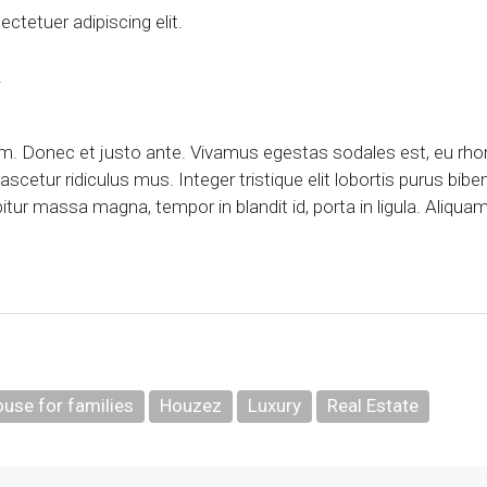
ctetuer adipiscing elit.
.
ium. Donec et justo ante. Vivamus egestas sodales est, eu r
scetur ridiculus mus. Integer tristique elit lobortis purus bi
bitur massa magna, tempor in blandit id, porta in ligula. Aliqu
use for families
Houzez
Luxury
Real Estate