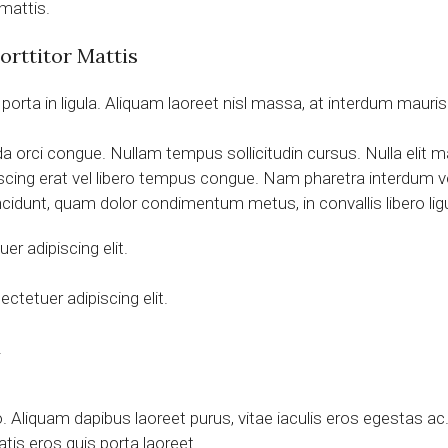
mattis.
orttitor Mattis
orta in ligula. Aliquam laoreet nisl massa, at interdum mauris so
uada orci congue. Nullam tempus sollicitudin cursus. Nulla elit 
dipiscing erat vel libero tempus congue. Nam pharetra interdum
incidunt, quam dolor condimentum metus, in convallis libero ligu
r adipiscing elit.
ctetuer adipiscing elit.
.
Aliquam dapibus laoreet purus, vitae iaculis eros egestas ac.
is eros quis porta laoreet.